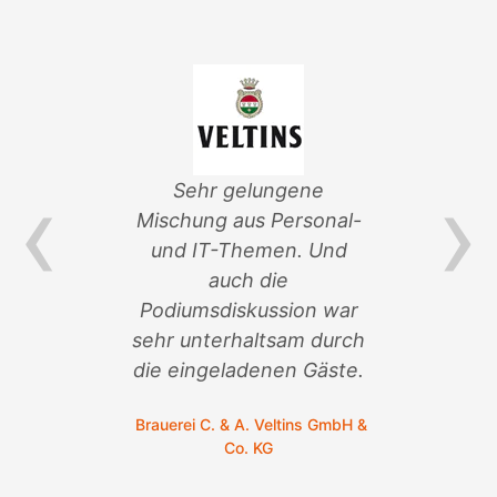
‹
›
Sehr gelungene
Sehr
Mischung aus Personal-
Veransta
und IT-Themen. Und
an der Ob
auch die
sonder
Podiumsdiskussion war
be
sehr unterhaltsam durch
C. Melch
die eingeladenen Gäste.
Brauerei C. & A. Veltins GmbH &
Co. KG