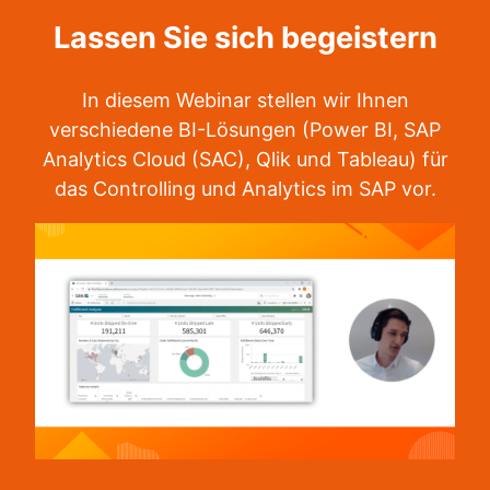
Lassen Sie sich begeistern
In diesem Webinar stellen wir Ihnen
verschiedene BI-Lösungen (Power BI, SAP
Analytics Cloud (SAC), Qlik und Tableau) für
das Controlling und Analytics im SAP vor.