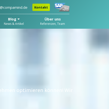
o@compamind.de
Kontakt
Blog
Über uns
News & Artikel
Referenzen, Team
rnehmen optimieren können! Wir