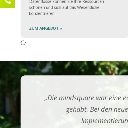
Datenflüsse können Sie Ihre Ressourcen
schonen und sich auf das Wesentliche
Marie Frösener
konzentrieren.
Kundenservice
0211 946 285 72-30
ZUM ANGEBOT »
marie.froesener@compamind.de
Ihre Anfrage
„Die mindsquare war eine ec
gehabt. Bei den neue
Implementierung