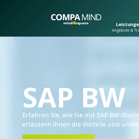
Leistung
Angebote & Tra
SAP BW
Erfahren Sie, wie Sie mit SAP BW (Bu
erläutern Ihnen die Vorteile und unter