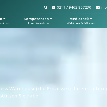
0211 / 9462 857230
inf
en
Kompetenzen
Mediathek
inings
Unser Knowhow
Webinare & E-Books
siness Warehouse) die Prozesse in Ihrem Unte
stützen Sie dabei.