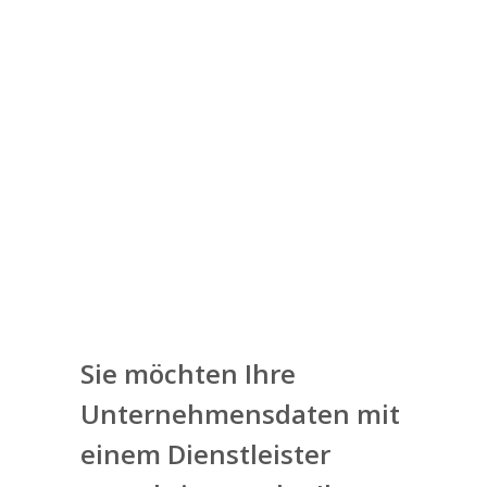
Hervorragend bis spektakulär
Das Ergebnis der QM-Abfrage war
„hervorragend“: Die Bundeswehr ist
begeistert von Compaminds
Leistungen.
Sie möchten Ihre
Unternehmensdaten mit
einem Dienstleister