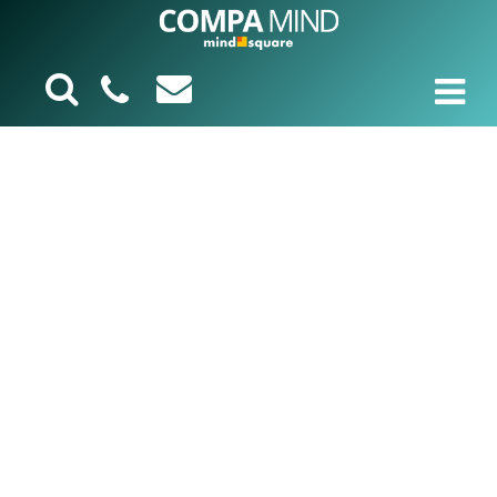
Gesundheistwesen
Unternehmen und Einrichtungen
der Gesundheitsbranche brauchen
digitale Prozesse und Systeme, die
auch in sensiblen, regulierten und
datenintensiven Umgebungen
zuverlässig funktionieren: von
Patienten- und