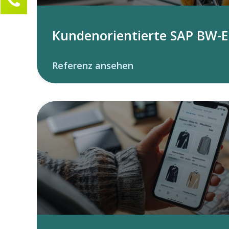
Marie Frösener
Kundenservice
Kundenorientierte SAP BW-
0211 946 285 72-30
marie.froesener@compamind.de
Referenz ansehen
Ihre Anfrage