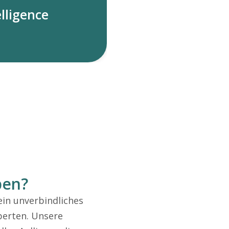
lligence
ben?
ein unverbindliches
perten. Unsere