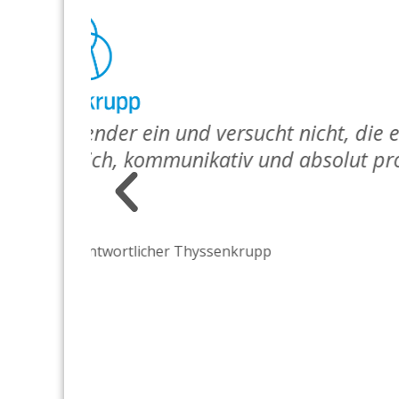
„Es ist uns wichtig, unser
konzentrieren: die Herstel
 zu
dabei äußerst angenehm – 
“