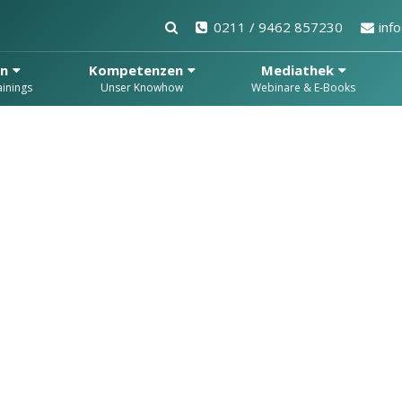
0211 / 9462 857230
inf
en
Kompetenzen
Mediathek
inings
Unser Knowhow
Webinare & E-Books
nd
chten