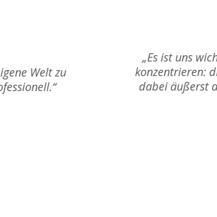
e Prozesse kontinuierlich zu optimieren, um
lung von innovativen Textilien. Die Zusamm
auf Augenhöhe und sehr flexibel. Sie hab
und eine passgenaue Lösung entwickelt!“
Angelika Fuß
Projektleiterin
Zur Referenz