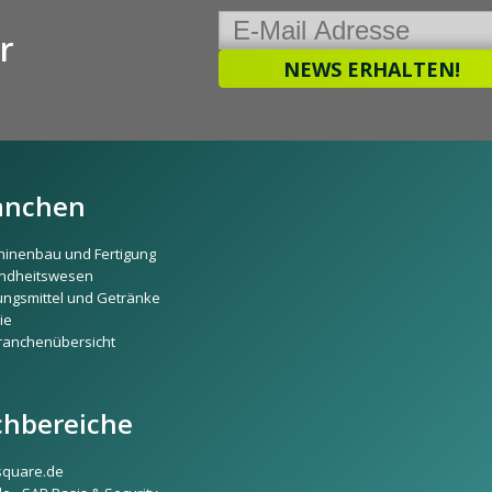
r
anchen
inenbau und Fertigung
ndheitswesen
ngsmittel und Getränke
ie
ranchenübersicht
chbereiche
square.de