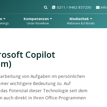
0211 / 9462 857230
inf
en
Kompetenzen
Mediathek
inings
Unser Knowhow
Webinare & E-Books
osoft Copilot
om)
arbeitung von Aufgaben im persönlichen
immer wichtigere Bedeutung zu. Auf
as Potenzial dieser Technologie seit dem
un auch direkt in Ihren Office-Programmen