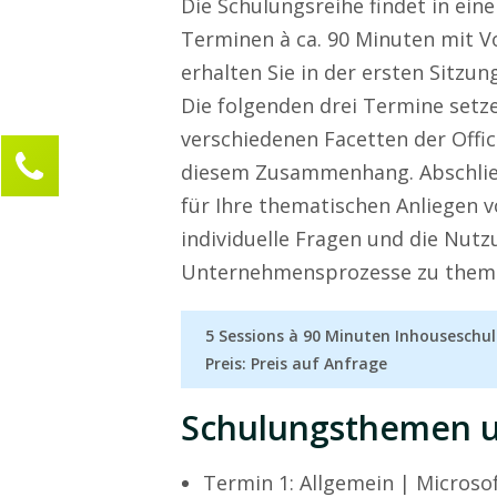
Die Schulungsreihe findet in ei
Terminen à ca. 90 Minuten mit V
erhalten Sie in der ersten Sitzun
Die folgenden drei Termine setze
verschiedenen Facetten der Offic
Kontaktieren Sie uns!
diesem Zusammenhang. Abschließe
Marie Frösener
für Ihre thematischen Anliegen v
Kundenservice
individuelle Fragen und die Nutz
0211 946 285 72-30
Unternehmensprozesse zu thema
marie.froesener@compamind.de
5 Sessions à 90 Minuten Inhouseschu
Ihre Anfrage
Preis: Preis auf Anfrage
Schulungsthemen u
Termin 1: Allgemein | Microso