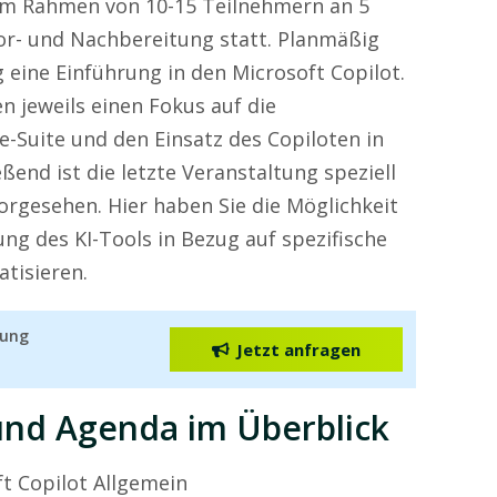
nem Rahmen von 10-15 Teilnehmern an 5
or- und Nachbereitung statt. Planmäßig
g eine Einführung in den Microsoft Copilot.
n jeweils einen Fokus auf die
e-Suite und den Einsatz des Copiloten in
nd ist die letzte Veranstaltung speziell
orgesehen. Hier haben Sie die Möglichkeit
ung des KI-Tools in Bezug auf spezifische
tisieren.
lung
Jetzt anfragen
nd Agenda im Überblick
ft Copilot Allgemein