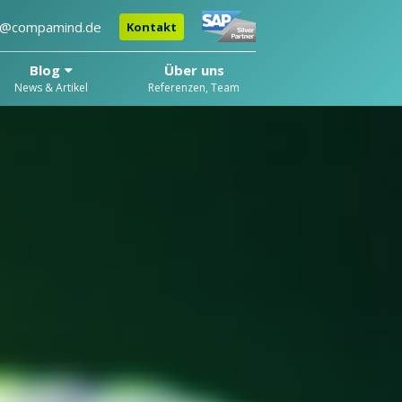
o@compamind.de
Kontakt
Blog
Über uns
News & Artikel
Referenzen, Team