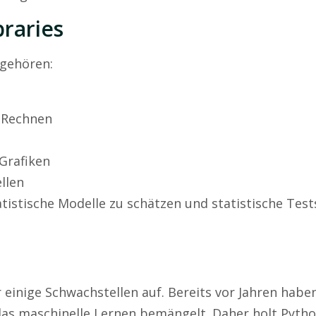
raries
 gehören:
e Rechnen
Grafiken
llen
istische Modelle zu schätzen und statistische Test
r einige Schwachstellen auf. Bereits vor Jahren hab
 das maschinelle Lernen bemängelt. Daher holt Pyt