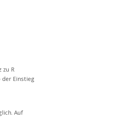
z zu R
 der Einstieg
lich. Auf