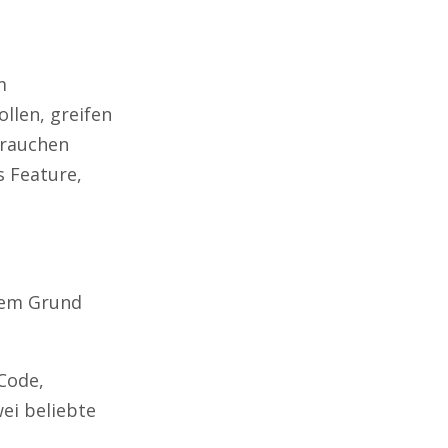
m
llen, greifen
brauchen
 Feature,
esem Grund
Code,
ei beliebte