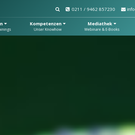
0211 / 9462 857230
inf
en
Kompetenzen
Mediathek
inings
Unser Knowhow
Webinare & E-Books