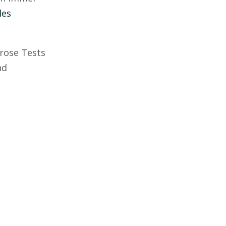
les
orose Tests
nd