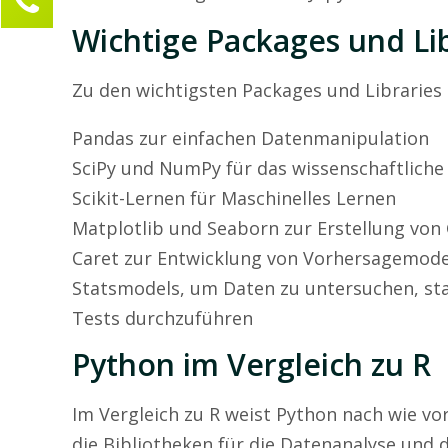
Marie Frösener
Wichtige Packages und Lib
Kundenservice
Zu den wichtigsten Packages und Libraries
0211 946 285 72-30
marie.froesener@compamind.de
Pandas zur einfachen Datenmanipulation
Ihre Anfrage
SciPy und NumPy für das wissenschaftlich
Scikit-Lernen für Maschinelles Lernen
Matplotlib und Seaborn zur Erstellung von 
Caret zur Entwicklung von Vorhersagemode
Statsmodels, um Daten zu untersuchen, stat
Tests durchzuführen
Python im Vergleich zu R
Im Vergleich zu R weist Python nach wie vo
die Bibliotheken für die Datenanalyse und