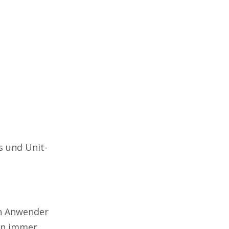
s und Unit-
en Anwender
hon immer