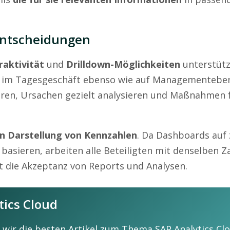
Entscheidungen
raktivität
und
Drilldown-Möglichkeiten
unterstüt
im Tagesgeschäft ebenso wie auf Managementebe
izieren, Ursachen gezielt analysieren und Maßnahmen 
en Darstellung von Kennzahlen
. Da Dashboards auf 
asieren, arbeiten alle Beteiligten mit denselben Z
die Akzeptanz von Reports und Analysen.
tics Cloud
wir die besten Artikel zum Thema SAP Analytics Clo