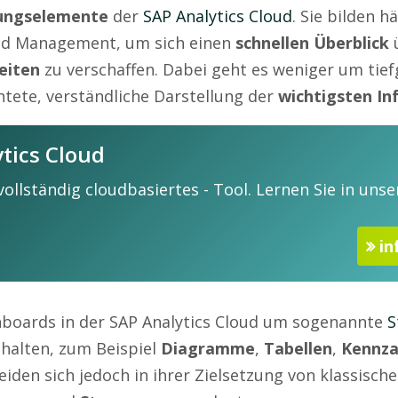
ungselemente
der
SAP Analytics Cloud
. Sie bilden h
nd Management, um sich einen
schnellen Überblick
keiten
zu verschaffen. Dabei geht es weniger um tie
htete, verständliche Darstellung der
wichtigsten I
tics Cloud
 vollständig cloudbasiertes - Tool. Lernen Sie in uns
in
hboards in der SAP Analytics Cloud um sogenannte
S
thalten, zum Beispiel
Diagramme
,
Tabellen
,
Kennza
iden sich jedoch in ihrer Zielsetzung von klassische