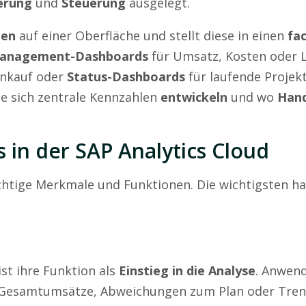
erung
und
Steuerung
ausgelegt.
len
auf einer Oberfläche und stellt diese in einen
fa
anagement-Dashboards
für Umsatz, Kosten oder L
inkauf oder
Status-Dashboards
für laufende Projek
wie sich zentrale Kennzahlen
entwickeln
und wo
Hand
in der SAP Analytics Cloud
chtige Merkmale und Funktionen. Die wichtigsten h
st ihre Funktion als
Einstieg in die Analyse
. Anwend
a Gesamtumsätze, Abweichungen zum Plan oder Tren