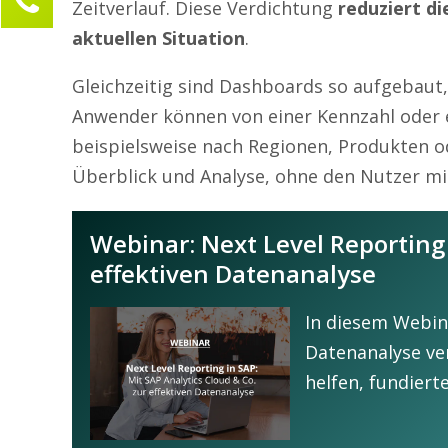
Zeitverlauf. Diese Verdichtung
reduziert d
Marie Frösener
aktuellen Situation
.
Kundenservice
Gleichzeitig sind Dashboards so aufgebaut,
0211 946 285 72-30
Anwender können von einer Kennzahl oder
marie.froesener@compamind.de
beispielsweise nach Regionen, Produkten 
Ihre Anfrage
Überblick und Analyse, ohne den Nutzer mi
Webinar: Next Level Reporting 
effektiven Datenanalyse
In diesem Webina
Datenanalyse ver
helfen, fundiert