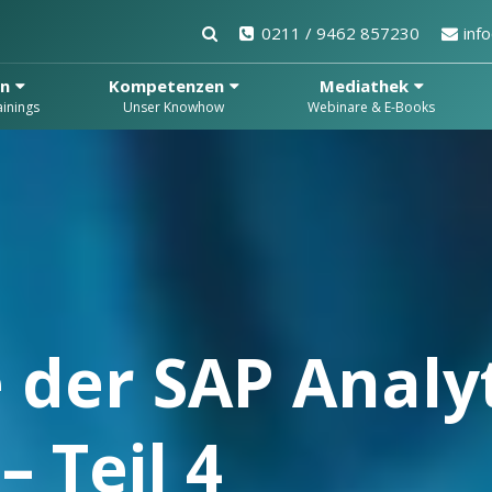
0211 / 9462 857230
inf
en
Kompetenzen
Mediathek
inings
Unser Knowhow
Webinare & E-Books
 der SAP Analyt
 Teil 4