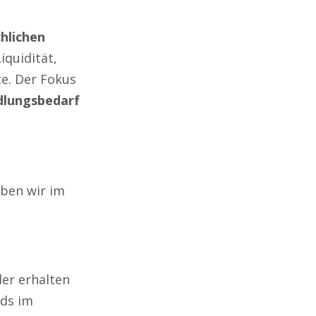
chlichen
iquidität,
te. Der Fokus
lungsbedarf
aben wir im
er erhalten
ds im