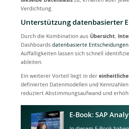
Verdichtung.
Unterstützung datenbasierter 
Durch die Kombination aus
Übersicht
,
Inte
Dashboards
datenbasierte Entscheidungen
Auffälligkeiten lassen sich schnell identif
ableiten.
Ein weiterer Vorteil liegt in der
einheitlich
definierten Datenmodellen und Kennzahlen b
reduziert Abstimmungsaufwand und erhöht 
E-Book: SAP Analy
In diesem E-Book haben 