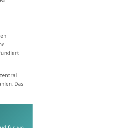
zen
ne.
fundiert
zentral
ahlen. Das
ud für Sie