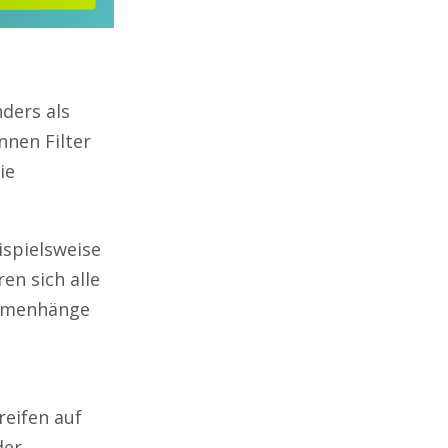
nders als
nnen Filter
ie
ispielsweise
en sich alle
ammenhänge
eifen auf
der