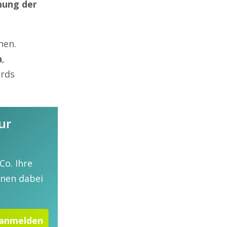
nung der
hen.
n
,
ards
ur
Co. Ihre
hnen dabei
 anmelden