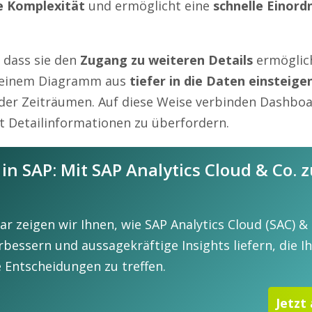
ie Komplexität
und ermöglicht eine
schnelle Einord
 dass sie den
Zugang zu weiteren Details
ermöglic
 einem Diagramm aus
tiefer in die Daten
einsteige
oder Zeiträumen. Auf diese Weise verbinden Dashbo
t Detailinformationen zu überfordern.
in SAP: Mit SAP Analytics Cloud & Co. z
r zeigen wir Ihnen, wie SAP Analytics Cloud (SAC) & 
bessern und aussagekräftige Insights liefern, die I
e Entscheidungen zu treffen.
Jetzt