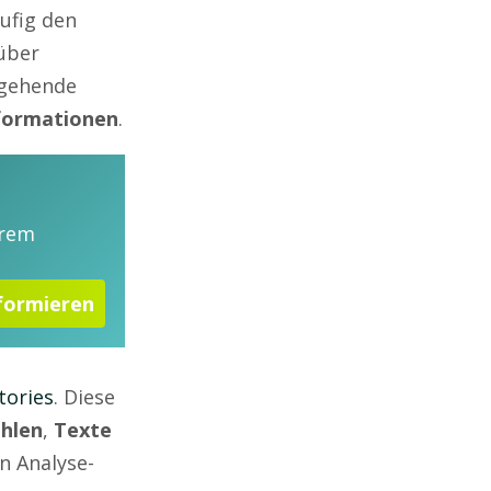
äufig den
über
fgehende
nformationen
.
erem
formieren
tories
. Diese
hlen
,
Texte
n Analyse-