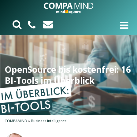
OpenSource bis kostenfrei: 16
BI-Tools im Überblick
COMPAMIND
»
Business Intelligence