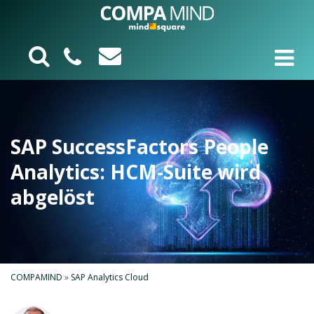
SAP SuccessFactors People
Analytics: HCM-Suite wird
abgelöst
COMPAMIND
»
SAP Analytics Cloud