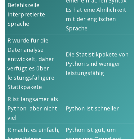
einer einfachen Syntax.
Befehlszeile
Es hat eine Ähnlichkeit
interpretierte
mit der englischen
Sprache
Sprache
R wurde für die
Datenanalyse
Die Statistikpakete von
entwickelt, daher
Python sind weniger
verfügt es über
leistungsfähig
leistungsfähigere
Statikpakete
R ist langsamer als
Python, aber nicht
Python ist schneller
viel
R macht es einfach,
Python ist gut, um
komplizierte
etwas von Grund auf