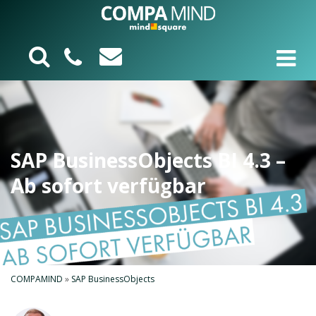
SAP BusinessObjects BI 4.3 –
Ab sofort verfügbar
COMPAMIND
»
SAP BusinessObjects